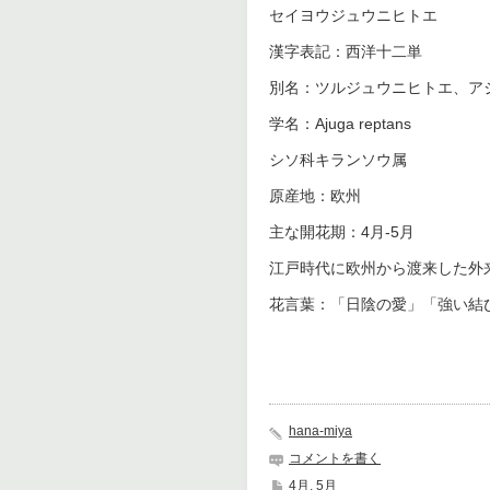
セイヨウジュウニヒトエ
漢字表記：西洋十二単
別名：ツルジュウニヒトエ、ア
学名：Ajuga reptans
シソ科キランソウ属
原産地：欧州
主な開花期：4月-5月
江戸時代に欧州から渡来した外
花言葉：「日陰の愛」「強い結
hana-miya
コメントを書く
4月
,
5月