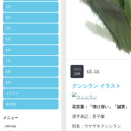
2月
3月
4月
5月
6月
7月
2013
4月
,
5月
8月
12/6
9月
クンシラン イラスト
イラスト
未分類
花言葉：「情け深い」「誠実」
漢字表記：君子蘭
メニュー
別名：ウケザキクンシラン
sitemap