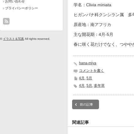
お問い合わせ
学名：Clivia miniata
プライバシーポリシー
ヒガンバナ科クンシラン属 多
原産地：南アフリカ
主な開花期：4月-5月
©
イラスト＆写真
All rights reserved.
春に咲く花だけでなく、つやや
hana-miya
コメントを書く
4月
,
5月
4月
,
5月
,
多年草
前の記事
関連記事