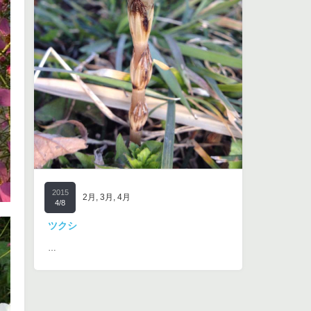
2015
2月
,
3月
,
4月
4/8
ツクシ
…