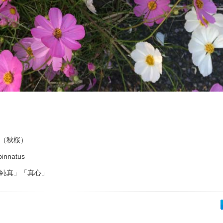
（秋桜）
innatus
純真」「真心」