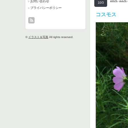
10月
,
11月
お問い合わせ
10/3
プライバシーポリシー
コスモス
©
イラスト＆写真
All rights reserved.