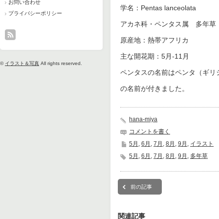
お問い合わせ
学名：Pentas lanceolata
プライバシーポリシー
アカネ科・ペンタス属 多年草
原産地：熱帯アフリカ
主な開花期：5月-11月
©
イラスト＆写真
All rights reserved.
ペンタスの名前はペンタ（ギリシ
の名前が付きました。
hana-miya
コメントを書く
5月
,
6月
,
7月
,
8月
,
9月
,
イラスト
5月
,
6月
,
7月
,
8月
,
9月
,
多年草
前の記事
関連記事