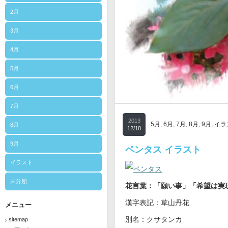
2月
3月
4月
5月
6月
7月
2013
5月
,
6月
,
7月
,
8月
,
9月
,
イラ
8月
12/18
9月
ペンタス イラスト
イラスト
未分類
花言葉：「願い事」「希望は実
漢字表記：草山丹花
メニュー
別名：クサタンカ
sitemap