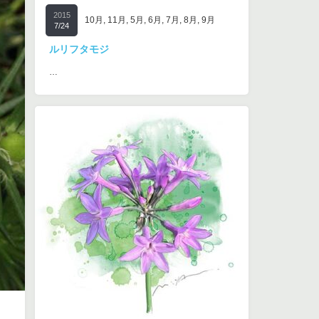
2015
10月
,
11月
,
5月
,
6月
,
7月
,
8月
,
9月
7/24
ルリフタモジ
…