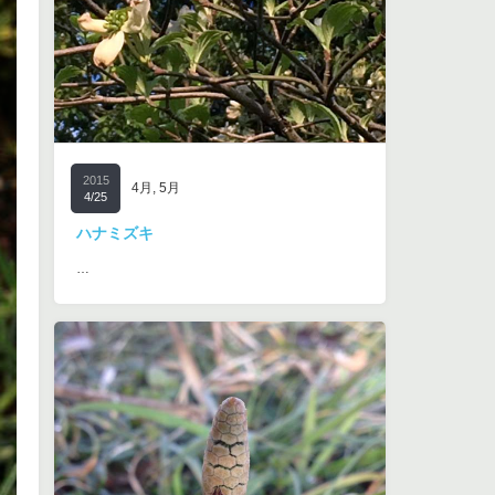
2015
4月
,
5月
4/25
ハナミズキ
…