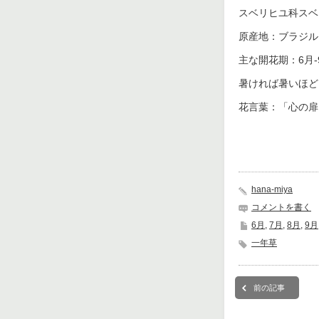
スベリヒユ科スベ
原産地：ブラジル
主な開花期：6月-
暑ければ暑いほど
花言葉：「心の扉
hana-miya
コメントを書く
6月
,
7月
,
8月
,
9月
一年草
前の記事