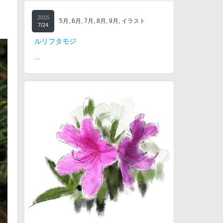
2015
5月
,
6月
,
7月
,
8月
,
9月
,
イラスト
7/24
ルリフタモジ
…