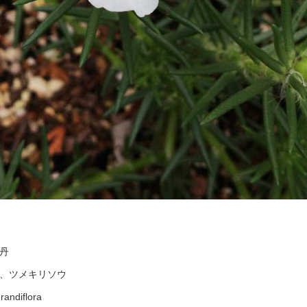
丹
、ツメキリソウ
andiflora