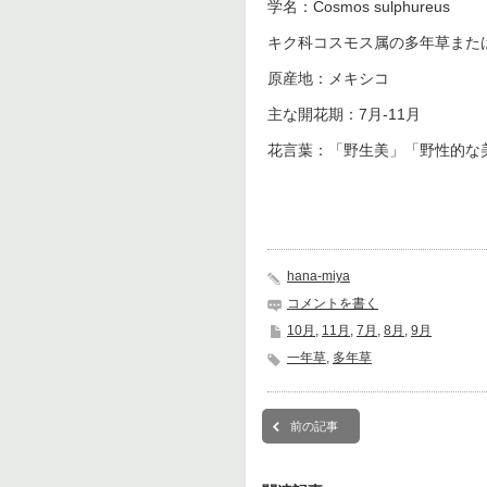
学名：Cosmos sulphureus
キク科コスモス属の多年草また
原産地：メキシコ
主な開花期：7月-11月
花言葉：「野生美」「野性的な
hana-miya
コメントを書く
10月
,
11月
,
7月
,
8月
,
9月
一年草
,
多年草
前の記事