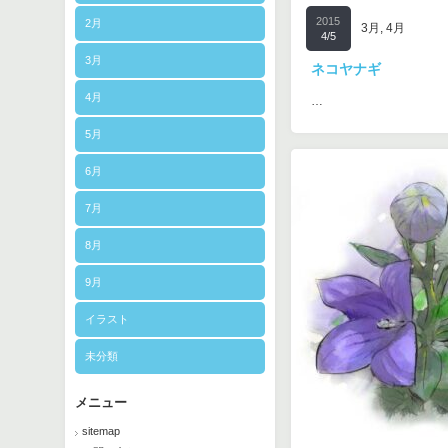
2015
2月
3月
,
4月
4/5
3月
ネコヤナギ
4月
…
5月
6月
7月
8月
9月
イラスト
未分類
メニュー
sitemap